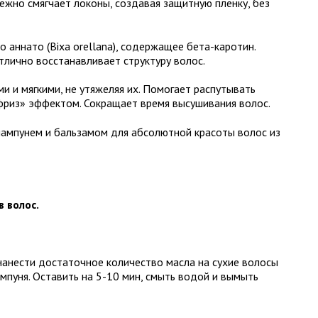
ежно смягчает локоны, создавая защитную пленку, без
о аннато (Bixa orellana), содержащее бета-каротин.
тлично восстанавливает структуру волос.
 и мягкими, не утяжеляя их. Помогает распутывать
фриз» эффектом. Сокращает время высушивания волос.
шампунем и бальзамом для абсолютной красоты волос из
 волос.
 нанести достаточное количество масла на сухие волосы
пуня. Оставить на 5-10 мин, смыть водой и вымыть