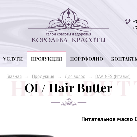
+
+7
САЛОН КРАСОТЫ
КОРОЛЕВА КРАСОТЫ
УСЛУГИ
ПРОДУКЦИЯ
ПОРТФОЛИО
КОНТАКТ
→
→
→
Главная
Продукция
Для волос
DAVINES (Италия)
OI / Hair Butter
Питательное масло O