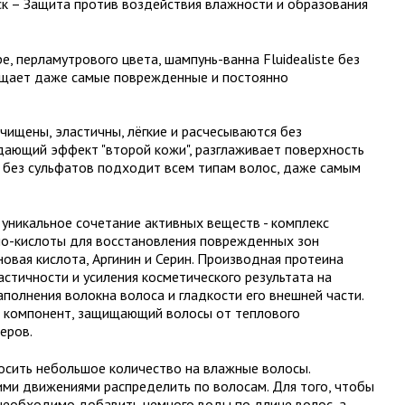
ск – Защита против воздействия влажности и образования
е, перламутрового цвета, шампунь-ванна Fluidealiste без
ищает даже самые поврежденные и постоянно
чищены, эластичны, лёгкие и расчесываются без
дающий эффект "второй кожи", разглаживает поверхность
 без сульфатов подходит всем типам волос, даже самым
уникальное сочетание активных веществ - комплекс
но-кислоты для восстановления поврежденных зон
овая кислота, Аргинин и Серин. Производная протеина
стичности и усиления косметического результата на
аполнения волокна волоса и гладкости его внешней части.
й компонент, защищающий волосы от теплового
еров.
сить небольшое количество на влажные волосы.
и движениями распределить по волосам. Для того, чтобы
 необходимо добавить немного воды по длине волос, а