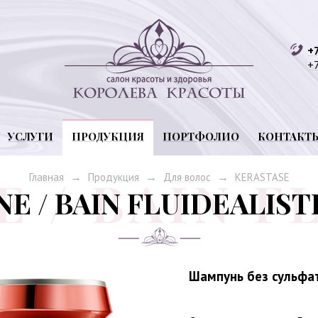
+
+7
САЛОН КРАСОТЫ
КОРОЛЕВА КРАСОТЫ
УСЛУГИ
ПРОДУКЦИЯ
ПОРТФОЛИО
КОНТАКТ
→
→
→
Главная
Продукция
Для волос
KERASTASE
NE / BAIN FLUIDEALIS
Шампунь без сульфат