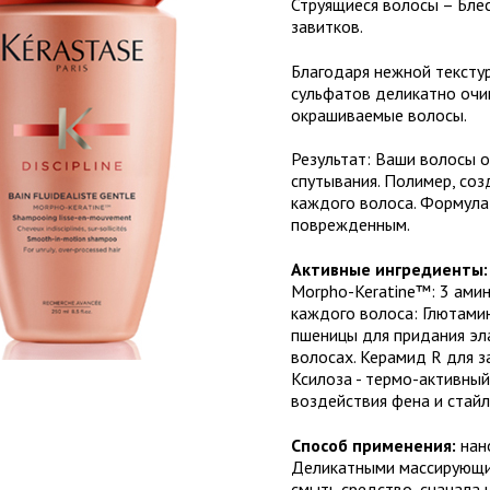
Струящиеся волосы – Бле
завитков.
Благодаря нежной текстур
сульфатов деликатно оч
окрашиваемые волосы.
Результат: Ваши волосы о
спутывания. Полимер, соз
каждого волоса. Формула
поврежденным.
Активные ингредиенты:
Morpho-Keratine™: 3 ами
каждого волоса: Глютамин
пшеницы для придания эла
волосах. Керамид R для з
Ксилоза - термо-активны
воздействия фена и стайл
Способ применения:
нано
Деликатными массирующим
смыть средство, сначала