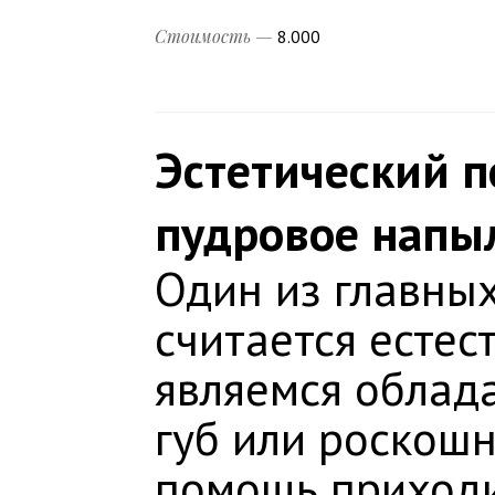
Стоимость —
8.000
Эстетический 
пудровое напы
Один из главны
считается естес
являемся облад
губ или роскош
помощь приходи